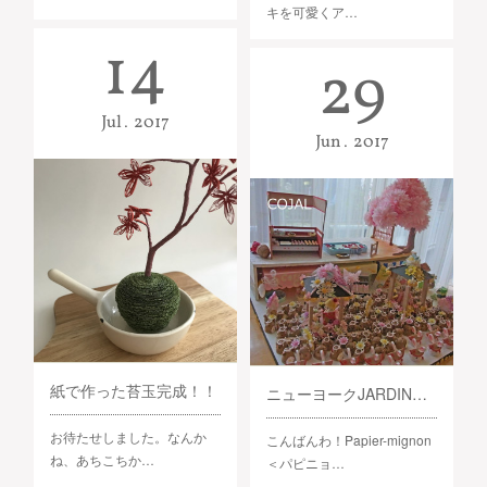
キを可愛くア…
14
29
Jul
2017
Jun
2017
紙で作った苔玉完成！！
ニューヨークJARDIN展 今日から開催です！
お待たせしました。なんか
こんばんわ！Papier-mignon
ね、あちこちか…
＜パピニョ…