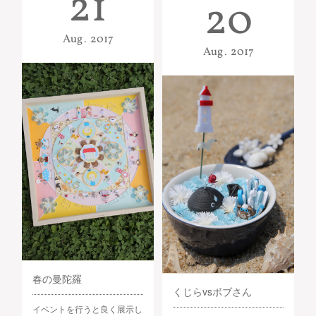
21
20
Aug
2017
Aug
2017
春の曼陀羅
くじらvsボブさん
イベントを行うと良く展示し