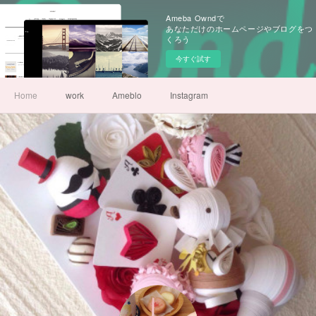
Ameba Owndで
あなただけのホームページやブログをつ
くろう
今すぐ試す
Home
work
Ameblo
Instagram