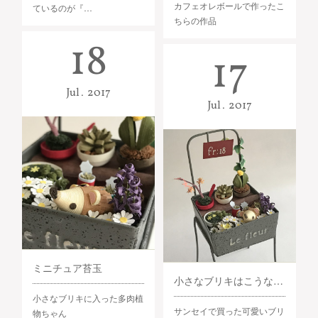
カフェオレボールで作ったこ
ているのが『…
ちらの作品
18
17
Jul
2017
Jul
2017
ミニチュア苔玉
小さなブリキはこうなった（＾＾＊
小さなブリキに入った多肉植
サンセイで買った可愛いブリ
物ちゃん