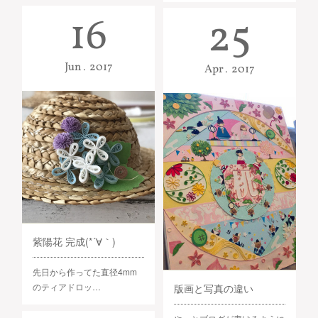
16
25
Jun
2017
Apr
2017
紫陽花 完成(*´∀｀)
先日から作ってた直径4mm
のティアドロッ…
版画と写真の違い