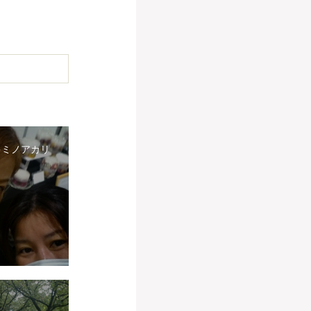
キミノアカリ
。