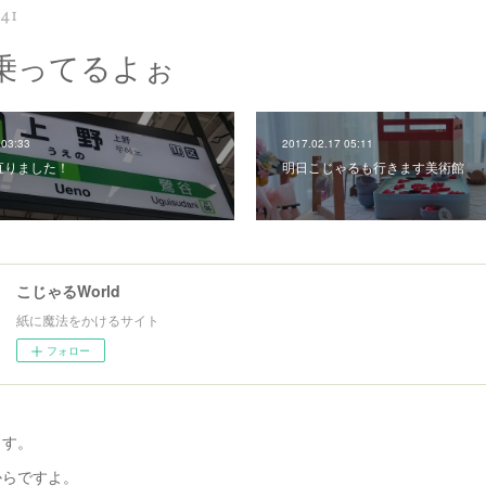
:41
乗ってるよぉ
 03:33
2017.02.17 05:11
直りました！
明日こじゃるも行きます美術館
こじゃるWorld
紙に魔法をかけるサイト
フォロー
ます。
からですよ。