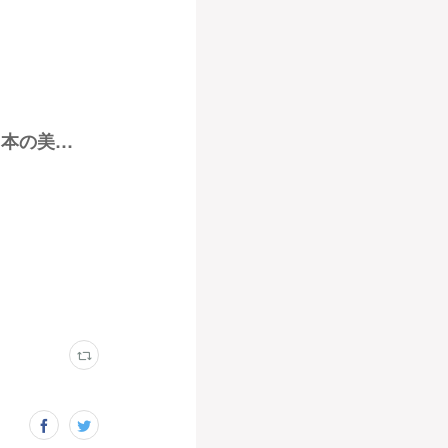
上野の森美術館 - 展示のご案内 - 第22回日本の美 全国選抜作家展