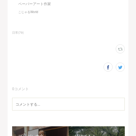
ペーパーアート作家
こじゃるWorld
日常
(
79
)
0
コメント
プレゼン大会
続けてるよ。