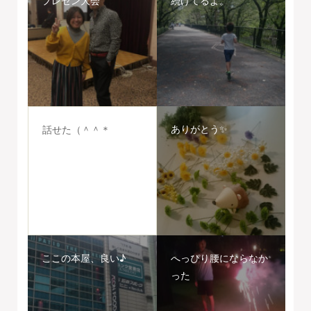
ありがとう✨
話せた（＾＾＊
ここの本屋、良い♪
へっぴり腰にならなか
った